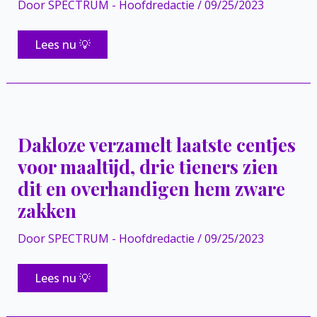
Door
SPECTRUM - Hoofdredactie
/
09/25/2023
Man
Lees nu 💡
geeft
weduwe
geld
nadat
hij
ziet
dat
ze
Dakloze verzamelt laatste centjes
met
laatste
voor maaltijd, drie tieners zien
centjes
haar
dit en overhandigen hem zware
benzine
probeert
zakken
te
betalen
Door
SPECTRUM - Hoofdredactie
/
09/25/2023
Dakloze
Lees nu 💡
verzamelt
laatste
centjes