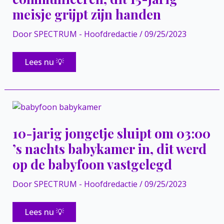
meisje grijpt zijn handen
Door
SPECTRUM - Hoofdredactie
/
09/25/2023
Niemand
Lees nu 💡
kan
met
blinde
en
dove
man
op
9
10-jarig jongetje sluipt om 03:00
km
hoogte
’s nachts babykamer in, dit werd
communiceren,
dit
op de babyfoon vastgelegd
15-
jarig
meisje
Door
SPECTRUM - Hoofdredactie
/
09/25/2023
grijpt
zijn
handen
10-
Lees nu 💡
jarig