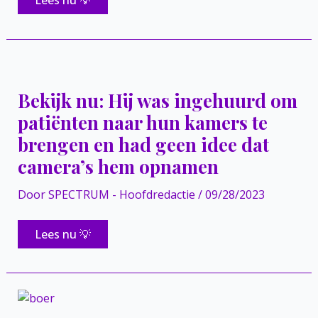
Lees nu 💡
moeder
krijgt
te
horen
dat
tweeling
in
buik
Bekijk nu: Hij was ingehuurd om
Downsyndroom
heeft
patiënten naar hun kamers te
en
moet
brengen en had geen idee dat
moeilijk
besluit
camera’s hem opnamen
maken
Door
SPECTRUM - Hoofdredactie
/
09/28/2023
Bekijk
Lees nu 💡
nu:
Hij
was
ingehuurd
om
patiënten
naar