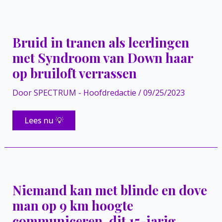
voor
maaltijd,
drie
tieners
zien
Bruid in tranen als leerlingen
dit
en
met Syndroom van Down haar
overhandigen
hem
op bruiloft verrassen
zware
zakken
Door
SPECTRUM - Hoofdredactie
/
09/25/2023
Bruid
Lees nu 💡
in
tranen
als
leerlingen
met
Syndroom
van
Down
Niemand kan met blinde en dove
haar
op
man op 9 km hoogte
bruiloft
verrassen
communiceren, dit 15-jarig