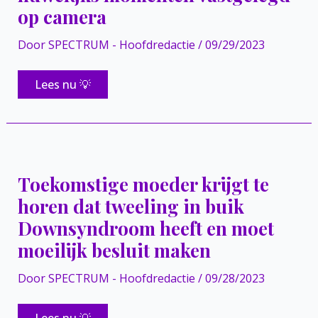
Kathy:
op camera
‘Ik
wil
met
Door
SPECTRUM - Hoofdredactie
/
09/29/2023
haar
trouwen
Bekijk
Lees nu 💡
nu:
20
meest
gênante
huwelijks
momenten
vastgelegd
op
Toekomstige moeder krijgt te
camera
horen dat tweeling in buik
Downsyndroom heeft en moet
moeilijk besluit maken
Door
SPECTRUM - Hoofdredactie
/
09/28/2023
Toekomstige