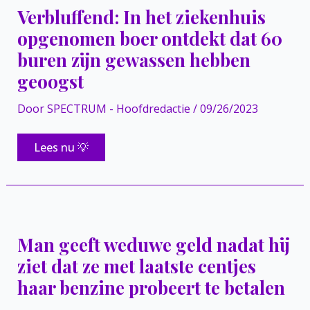
hun
Verbluffend: In het ziekenhuis
kamers
te
opgenomen boer ontdekt dat 60
brengen
en
buren zijn gewassen hebben
had
geen
geoogst
idee
dat
camera’s
Door
SPECTRUM - Hoofdredactie
/
09/26/2023
hem
opnamen
Verbluffend:
Lees nu 💡
In
het
ziekenhuis
opgenomen
boer
ontdekt
dat
60
Man geeft weduwe geld nadat hij
buren
zijn
ziet dat ze met laatste centjes
gewassen
hebben
haar benzine probeert te betalen
geoogst