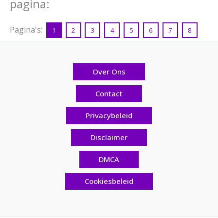
pagina:
Pagina's:
1
2
3
4
5
6
7
8
Over Ons
Contact
Privacybeleid
Disclaimer
DMCA
Cookiesbeleid