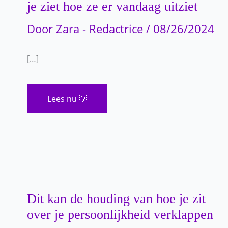
je ziet hoe ze er vandaag uitziet
Door
Zara - Redactrice
/
08/26/2024
[…]
Ze
Lees nu 💡
woog
450
kilo
toont
een
gewichtsverlies
van
226
kilo
en
je
kunt
Dit kan de houding van hoe je zit
maar
beter
over je persoonlijkheid verklappen
gaan