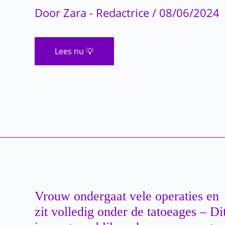
Door
Zara - Redactrice
/
08/06/2024
13
Lees nu 💡
nonnen
van
hetzelfde
klooster
vielen
allemaal
neer,
en
nu
weten
we
waarom
Vrouw ondergaat vele operaties en
zit volledig onder de tatoeages – Di