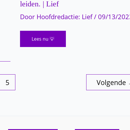
leiden. | Lief
36-
jarige
leeftijd
Door
Hoofdredactie: Lief
/
09/13/202
ziet
Werkende
Lees nu 💡
101-
jarige
schenkt
wijsheid
over
wat
haar
heeft
geholpen
5
Volgende
een
lang,
gelukkig
leven
te
leiden.
|
Lief