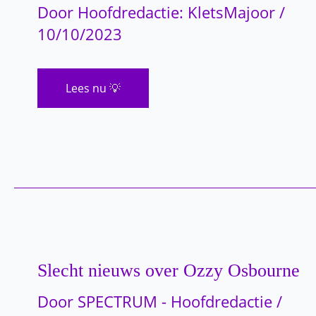
zitten
Door
Hoofdredactie: KletsMajoor
/
voordat
je
10/10/2023
ziet
hoe
ze
er
vandaag
Dit
Lees nu 💡
uitziet
kan
de
houding
van
hoe
je
zit
over
je
persoonlijkheid
verklappen
Slecht nieuws over Ozzy Osbourne
Door
SPECTRUM - Hoofdredactie
/