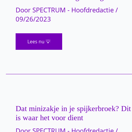
Door
SPECTRUM - Hoofdredactie
/
09/26/2023
Leraar
Lees nu 💡
van
middelbare
school
laat
leerlingen
te
keer
gaan
op
UpTown
Funk
en
de
dans
Dat minizakje in je spijkerbroek? Dit
is
is waar het voor dient
geweldig
Door
SPECTRUM - Hoofdredactie
/