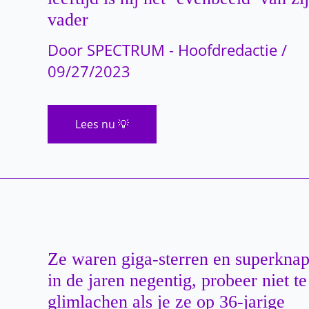
ze
vader
er
eerst
uitzag
Door
SPECTRUM - Hoofdredactie
/
09/27/2023
ZIEN:
Lees nu 💡
Milo,
de
zoon
van
Mel
Gibson,
is
volwassen
en
op
32-
jarige
Ze waren giga-sterren en superkna
leeftijd
is
in de jaren negentig, probeer niet te
hij
glimlachen als je ze op 36-jarige
het