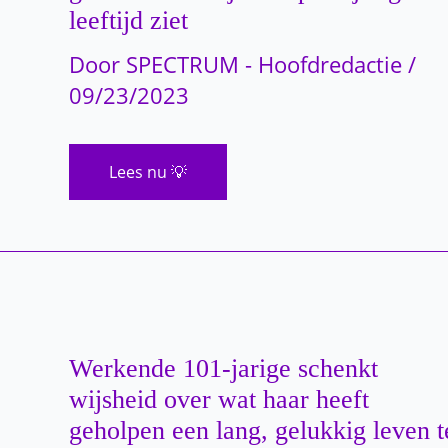
‘evenbeeld’
leeftijd ziet
van
zijn
vader
Door
SPECTRUM - Hoofdredactie
/
09/23/2023
Ze
Lees nu 💡
waren
giga-
sterren
en
superknap
in
de
jaren
negentig,
probeer
niet
te
Werkende 101-jarige schenkt
glimlachen
als
wijsheid over wat haar heeft
je
geholpen een lang, gelukkig leven t
ze
op