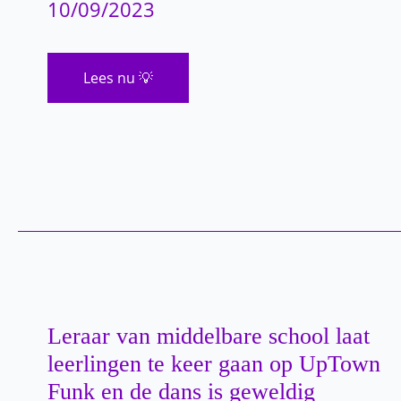
10/09/2023
Slecht
Lees nu 💡
nieuws
over
Ozzy
Osbourne
Leraar van middelbare school laat
leerlingen te keer gaan op UpTown
Funk en de dans is geweldig