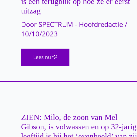
is een terugblik op hoe ze er eerst
uitzag
Door
SPECTRUM - Hoofdredactie
/
10/10/2023
Vrouw
Lees nu 💡
ondergaat
vele
operaties
en
zit
volledig
onder
de
tatoeages
–
Dit
is
ZIEN: Milo, de zoon van Mel
een
terugblik
Gibson, is volwassen en op 32-jarig
op
leeftijd is hij het ‘evenbeeld’ van zi
hoe